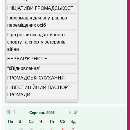
ІНІЦІАТИВИ ГРОМАДСЬКОСТІ
Інформація для внутрішньо
переміщених осіб
Про розвиток адаптивного
спорту та спорту ветеранів
війни
БЕЗБАР'ЄРНІСТЬ
“єВідновлення”
ГРОМАДСЬКІ СЛУХАННЯ
ІНВЕСТИЦІЙНИЙ ПАСПОРТ
ГРОМАДИ
Серпень
2026
Пн
Вт
Ср
Чт
Пт
Сб
Нд
27
28
29
30
31
1
2