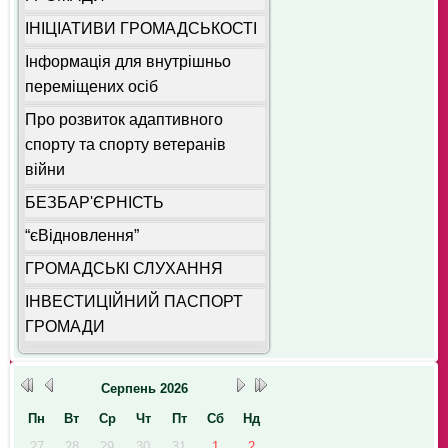
ІНІЦІАТИВИ ГРОМАДСЬКОСТІ
Інформація для внутрішньо
переміщених осіб
Про розвиток адаптивного
спорту та спорту ветеранів
війни
БЕЗБАР'ЄРНІСТЬ
“єВідновлення”
ГРОМАДСЬКІ СЛУХАННЯ
ІНВЕСТИЦІЙНИЙ ПАСПОРТ
ГРОМАДИ
Серпень
2026
Пн
Вт
Ср
Чт
Пт
Сб
Нд
27
28
29
30
31
1
2