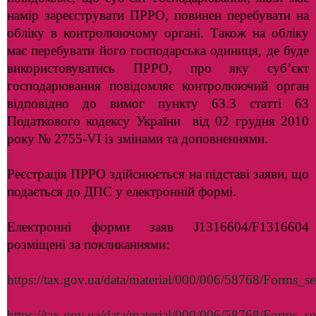
намір зареєструвати ПРРО, повинен перебувати на
обліку в контролюючому органі. Також на обліку
має перебувати його господарська одиниця, де буде
використовуватись ПРРО, про яку суб’єкт
господарювання повідомляє контролюючий орган
відповідно до вимог пункту 63.3 статті 63
Податкового кодексу України від 02 грудня 2010
року № 2755-VІ із змінами та доповненнями.
Реєстрація ПРРО здійснюється на підставі заяви, що
подається до ДПС у електронній формі.
Електронні форми заяв J1316604/F1316604
розміщені за покликаннями:
https://tax.gov.ua/data/material/000/006/58768/Forms_s
https://tax.gov.ua/data/material/000/006/58768/Forms_se