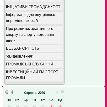
ІНІЦІАТИВИ ГРОМАДСЬКОСТІ
Інформація для внутрішньо
переміщених осіб
Про розвиток адаптивного
спорту та спорту ветеранів
війни
БЕЗБАР'ЄРНІСТЬ
“єВідновлення”
ГРОМАДСЬКІ СЛУХАННЯ
ІНВЕСТИЦІЙНИЙ ПАСПОРТ
ГРОМАДИ
Серпень
2026
Пн
Вт
Ср
Чт
Пт
Сб
Нд
27
28
29
30
31
1
2