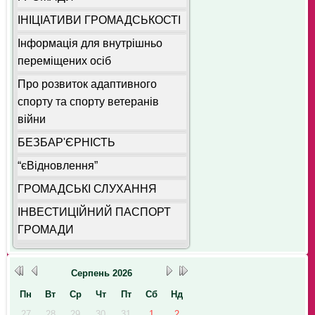
ІНІЦІАТИВИ ГРОМАДСЬКОСТІ
Інформація для внутрішньо
переміщених осіб
Про розвиток адаптивного
спорту та спорту ветеранів
війни
БЕЗБАР'ЄРНІСТЬ
“єВідновлення”
ГРОМАДСЬКІ СЛУХАННЯ
ІНВЕСТИЦІЙНИЙ ПАСПОРТ
ГРОМАДИ
Серпень
2026
Пн
Вт
Ср
Чт
Пт
Сб
Нд
27
28
29
30
31
1
2