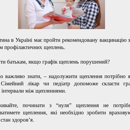
ина в Україні має пройти рекомендовану вакцинацію з
м профілактичних щеплень.
яти батькам, якщо графік щеплень порушений?
о важливо знати, – надолужити щеплення потрібно 
Сімейний лікар чи педіатр допоможе скласти гра
 інтервали між щепленнями.
ивайте, починати з “нуля” щеплення не потріб
ватимете щеплення, які необхідно зробити врахову
 стан здоров’я.