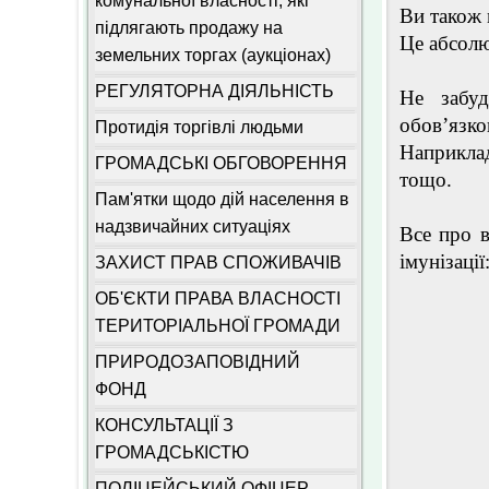
комунальної власності, які
Ви також 
підлягають продажу на
Це абсолю
земельних торгах (аукціонах)
РЕГУЛЯТОРНА ДІЯЛЬНІСТЬ
Не забуд
обов’язк
Протидія торгівлі людьми
Наприклад
ГРОМАДСЬКІ ОБГОВОРЕННЯ
тощо.
Пам'ятки щодо дій населення в
надзвичайних ситуаціях
Все про в
імунізації
ЗАХИСТ ПРАВ СПОЖИВАЧІВ
ОБ'ЄКТИ ПРАВА ВЛАСНОСТІ
ТЕРИТОРІАЛЬНОЇ ГРОМАДИ
ПРИРОДОЗАПОВІДНИЙ
ФОНД
КОНСУЛЬТАЦІЇ З
ГРОМАДСЬКІСТЮ
ПОЛІЦЕЙСЬКИЙ ОФІЦЕР