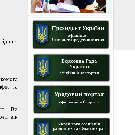
гідно з
якомога
фік та
но. Ви
ючи вік