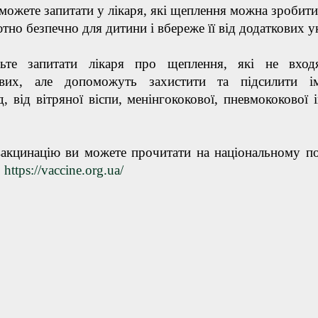
можете запитати у лікаря, які щеплення можна зробити
тно безпечно для дитини і вбереже її від додаткових ук
ьте запитати лікаря про щеплення, які не вход
ових, але допоможуть захистити та підсилити ім
, від вітряної віспи, менінгококової, пневмококової і
акцинацію ви можете прочитати на національному по
:
https://vaccine.org.ua/