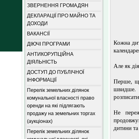
ЗВЕРНЕННЯ ГРОМАДЯН
ДЕКЛАРАЦІЇ ПРО МАЙНО ТА
ДОХОДИ
ВАКАНСІЇ
Кожна дит
ДІЮЧІ ПРОГРАМИ
календаре
АНТИКОРУПЦІЙНА
ДІЯЛЬНІСТЬ
Але як ді
ДОСТУП ДО ПУБЛІЧНОЇ
ІНФОРМАЦІЇ
Перше, щ
швидше. 
Перелік земельних ділянок
розписати
комунальної власності право
оренди на які підлягають
Не переж
продажу на земельних торгах
продовжу
(аукціонах)
дитини та
Перелік земельних ділянок