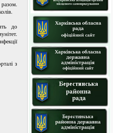
 разом.
олів.
ять до
унітет.
нфекції
рталі з