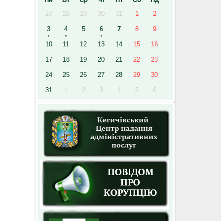
27
28
29
30
31
1
2
3
4
5
6
7
8
9
10
11
12
13
14
15
16
17
18
19
20
21
22
23
24
25
26
27
28
29
30
31
1
2
3
4
5
6