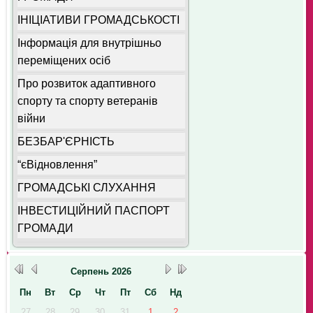
ІНІЦІАТИВИ ГРОМАДСЬКОСТІ
Інформація для внутрішньо
переміщених осіб
Про розвиток адаптивного
спорту та спорту ветеранів
війни
БЕЗБАР'ЄРНІСТЬ
“єВідновлення”
ГРОМАДСЬКІ СЛУХАННЯ
ІНВЕСТИЦІЙНИЙ ПАСПОРТ
ГРОМАДИ
Серпень
2026
Пн
Вт
Ср
Чт
Пт
Сб
Нд
27
28
29
30
31
1
2