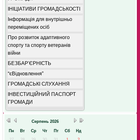
ІНІЦІАТИВИ ГРОМАДСЬКОСТІ
Інформація для внутрішньо
переміщених осіб
Про розвиток адаптивного
спорту та спорту ветеранів
війни
БЕЗБАР'ЄРНІСТЬ
“єВідновлення”
ГРОМАДСЬКІ СЛУХАННЯ
ІНВЕСТИЦІЙНИЙ ПАСПОРТ
ГРОМАДИ
Серпень
2026
Пн
Вт
Ср
Чт
Пт
Сб
Нд
27
28
29
30
31
1
2