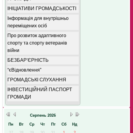
ІНІЦІАТИВИ ГРОМАДСЬКОСТІ
Інформація для внутрішньо
переміщених осіб
Про розвиток адаптивного
спорту та спорту ветеранів
війни
БЕЗБАР'ЄРНІСТЬ
“єВідновлення”
ГРОМАДСЬКІ СЛУХАННЯ
ІНВЕСТИЦІЙНИЙ ПАСПОРТ
ГРОМАДИ
Серпень
2026
Пн
Вт
Ср
Чт
Пт
Сб
Нд
27
28
29
30
31
1
2