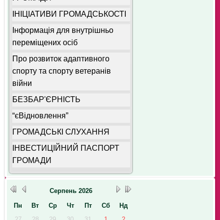
ІНІЦІАТИВИ ГРОМАДСЬКОСТІ
Інформація для внутрішньо
переміщених осіб
Про розвиток адаптивного
спорту та спорту ветеранів
війни
БЕЗБАР'ЄРНІСТЬ
“єВідновлення”
ГРОМАДСЬКІ СЛУХАННЯ
ІНВЕСТИЦІЙНИЙ ПАСПОРТ
ГРОМАДИ
Серпень
2026
Пн
Вт
Ср
Чт
Пт
Сб
Нд
27
28
29
30
31
1
2