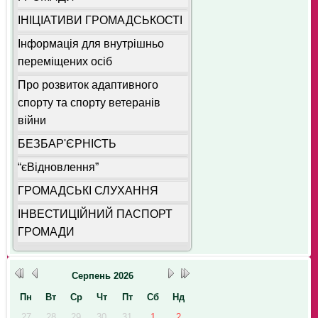
ІНІЦІАТИВИ ГРОМАДСЬКОСТІ
Інформація для внутрішньо
переміщених осіб
Про розвиток адаптивного
спорту та спорту ветеранів
війни
БЕЗБАР'ЄРНІСТЬ
“єВідновлення”
ГРОМАДСЬКІ СЛУХАННЯ
ІНВЕСТИЦІЙНИЙ ПАСПОРТ
ГРОМАДИ
Серпень
2026
Пн
Вт
Ср
Чт
Пт
Сб
Нд
27
28
29
30
31
1
2