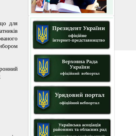
 що для
атників
ованого
вибором
ронний
;