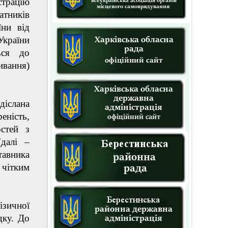
страцію
тників
їни від
України
ься до
ивання)
діслана
еність,
остей з
(далі –
тавника
чітким
ізичної
дку. До