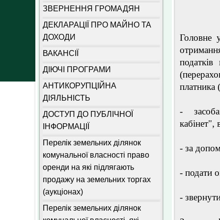
ЗВЕРНЕННЯ ГРОМАДЯН
ДЕКЛАРАЦІЇ ПРО МАЙНО ТА
Головне 
ДОХОДИ
отримання
ВАКАНСІЇ
податків
ДІЮЧІ ПРОГРАМИ
(перерах
АНТИКОРУПЦІЙНА
платника 
ДІЯЛЬНІСТЬ
- засоба
ДОСТУП ДО ПУБЛІЧНОЇ
кабінет", 
ІНФОРМАЦІЇ
Перелік земельних ділянок
- за допо
комунальної власності право
оренди на які підлягають
- подати о
продажу на земельних торгах
(аукціонах)
- звернут
Перелік земельних ділянок