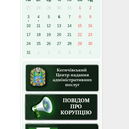
27
28
29
30
31
1
2
3
4
5
6
7
8
9
10
11
12
13
14
15
16
17
18
19
20
21
22
23
24
25
26
27
28
29
30
31
1
2
3
4
5
6