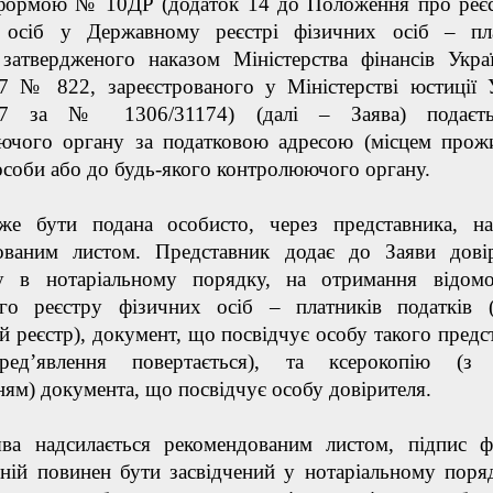
 формою № 10ДР (додаток 14 до Положення про реє
 осіб у Державному реєстрі фізичних осіб – пла
 затвердженого наказом Міністерства фінансів Укра
17 № 822, зареєстрованого у Міністерстві юстиції 
017 за № 1306/31174) (далі – Заява) подаєт
ючого органу за податковою адресою (місцем прож
особи або до будь-якого контролюючого органу.
же бути подана особисто, через представника, на
ованим листом. Представник додає до Заяви довір
ну в нотаріальному порядку, на отримання відом
го реєстру фізичних осіб – платників податків 
 реєстр), документ, що посвідчує особу такого предс
ред’явлення повертається), та ксерокопію (з 
ям) документа, що посвідчує особу довірителя.
ва надсилається рекомендованим листом, підпис ф
ній повинен бути засвідчений у нотаріальному поря