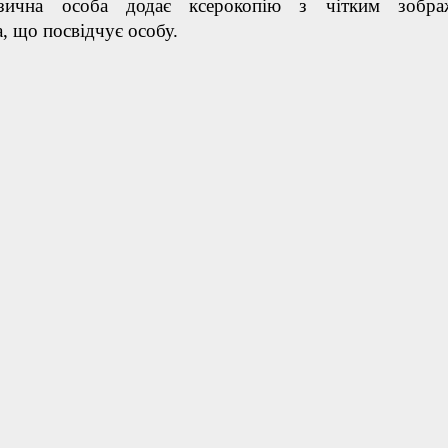
ізична особа додає ксерокопію з чітким зобра
, що посвідчує особу.