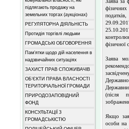
комунальної власності, які
Заява за
підлягають продажу на
фізичних
земельних торгах (аукціонах)
податків,
29.09.20
РЕГУЛЯТОРНА ДІЯЛЬНІСТЬ
25.10.2
Протидія торгівлі людьми
контролю
ГРОМАДСЬКІ ОБГОВОРЕННЯ
фізичної 
Пам'ятки щодо дій населення в
Заява мо
надзвичайних ситуаціях
рекоменд
ЗАХИСТ ПРАВ СПОЖИВАЧІВ
засвідче
ОБ'ЄКТИ ПРАВА ВЛАСНОСТІ
Державно
ТЕРИТОРІАЛЬНОЇ ГРОМАДИ
Державний
(після п
ПРИРОДОЗАПОВІДНИЙ
зображенн
ФОНД
КОНСУЛЬТАЦІЇ З
Якщо зая
ГРОМАДСЬКІСТЮ
особи на 
ПОЛІЦЕЙСЬКИЙ ОФІЦЕР