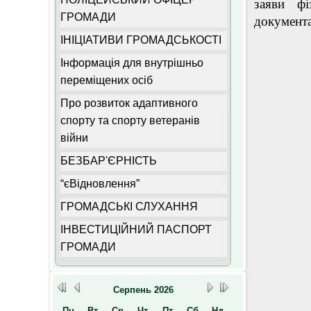
заяви ф
ГРОМАДИ
документа
ІНІЦІАТИВИ ГРОМАДСЬКОСТІ
Інформація для внутрішньо
переміщених осіб
Про розвиток адаптивного
спорту та спорту ветеранів
війни
БЕЗБАР'ЄРНІСТЬ
“єВідновлення”
ГРОМАДСЬКІ СЛУХАННЯ
ІНВЕСТИЦІЙНИЙ ПАСПОРТ
ГРОМАДИ
Серпень
2026
Пн
Вт
Ср
Чт
Пт
Сб
Нд