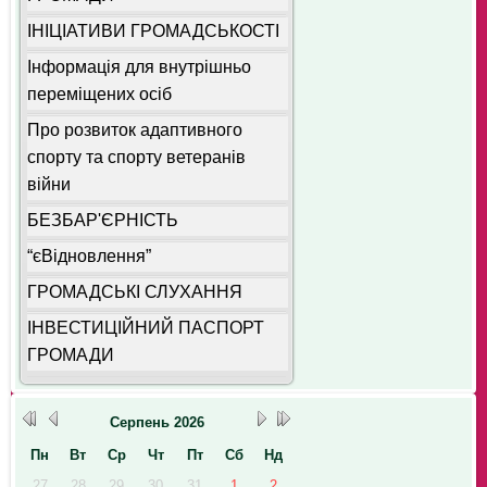
ІНІЦІАТИВИ ГРОМАДСЬКОСТІ
Інформація для внутрішньо
переміщених осіб
Про розвиток адаптивного
спорту та спорту ветеранів
війни
БЕЗБАР'ЄРНІСТЬ
“єВідновлення”
ГРОМАДСЬКІ СЛУХАННЯ
ІНВЕСТИЦІЙНИЙ ПАСПОРТ
ГРОМАДИ
Серпень
2026
Пн
Вт
Ср
Чт
Пт
Сб
Нд
27
28
29
30
31
1
2