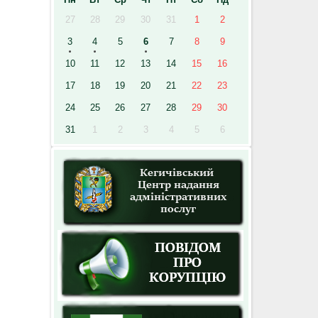
27
28
29
30
31
1
2
3
4
5
6
7
8
9
10
11
12
13
14
15
16
17
18
19
20
21
22
23
24
25
26
27
28
29
30
31
1
2
3
4
5
6