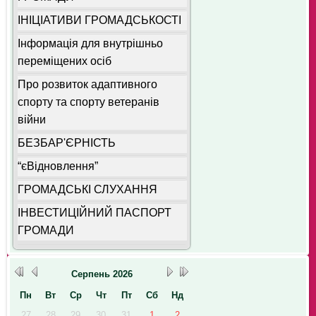
ІНІЦІАТИВИ ГРОМАДСЬКОСТІ
Інформація для внутрішньо
переміщених осіб
Про розвиток адаптивного
спорту та спорту ветеранів
війни
БЕЗБАР'ЄРНІСТЬ
“єВідновлення”
ГРОМАДСЬКІ СЛУХАННЯ
ІНВЕСТИЦІЙНИЙ ПАСПОРТ
ГРОМАДИ
Серпень
2026
Пн
Вт
Ср
Чт
Пт
Сб
Нд
27
28
29
30
31
1
2