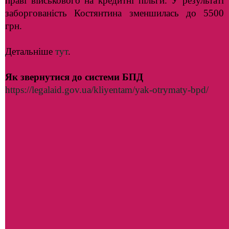
праві військового на кредитні пільги. У результаті
заборгованість Костянтина зменшилась до 5500
грн.
Детальніше
тут
.
Як звернутися до системи БПД
https://legalaid.gov.ua/kliyentam/yak-otrymaty-bpd/