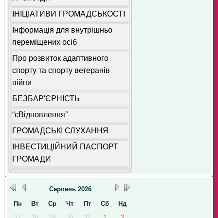
ІНІЦІАТИВИ ГРОМАДСЬКОСТІ
Інформація для внутрішньо
переміщених осіб
Про розвиток адаптивного
спорту та спорту ветеранів
війни
БЕЗБАР'ЄРНІСТЬ
“єВідновлення”
ГРОМАДСЬКІ СЛУХАННЯ
ІНВЕСТИЦІЙНИЙ ПАСПОРТ
ГРОМАДИ
Серпень
2026
Пн
Вт
Ср
Чт
Пт
Сб
Нд
27
28
29
30
31
1
2