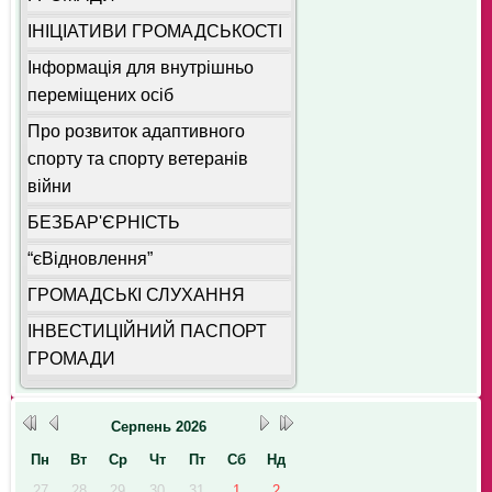
ІНІЦІАТИВИ ГРОМАДСЬКОСТІ
Інформація для внутрішньо
переміщених осіб
Про розвиток адаптивного
спорту та спорту ветеранів
війни
БЕЗБАР'ЄРНІСТЬ
“єВідновлення”
ГРОМАДСЬКІ СЛУХАННЯ
ІНВЕСТИЦІЙНИЙ ПАСПОРТ
ГРОМАДИ
Серпень
2026
Пн
Вт
Ср
Чт
Пт
Сб
Нд
27
28
29
30
31
1
2