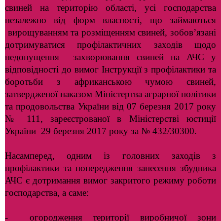
свиней на територію області, усі господарства
незалежно від форм власності,
що займаються
вирощуванням та розміщенням свиней, зобов’язані
дотримуватися профілактичних заходів щодо
недопущення захворювання свиней на АЧС у
відповідності до вимог Інструкції з профілактики
та
боротьби з африканською чумою свиней,
затвердженої наказом Міністертва аграрної політики
та продовольства України
від 07 березня 2017 року
№ 111, зареєстрованої в Міністерстві юстиції
України 29 березня 2017 року за № 432/30300.
Насамперед, одним із головних заходів з
профілактики та попередження занесення збудника
АЧС є дотримання вимог закритого режиму роботи
господарства, а саме:
- огородження території виробничої зони