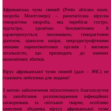
Африканська чума свиней (
Pestis
africana
suum
,
хвороба Монтгомері) – рконтагіозна вірусна
геморагічна хвороба, яка перебігає гостро,
підгостро, хронічно безсимптомно й
характеризується лихоманкою, геморагічним
діатезом, ціанозом шкіри, некродистрофічними
змінами паренхіматозних органів і високою
летальністю, що призводить до значних
економічних збитків.
Вірус африканської чуми свиней (далі – АЧС) не
становить небезпеки для людини!
З метою забезпечення епізоотичного благополуччя
та запобігання розповсюдження інфекційних
захворювань та світських тварин, особливо
занесення збудника вірусу африканської чуми