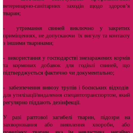
ветеринарно-санітарних заходів щодо здоров’я
тварин;
- утримання свиней виключно у закритих
приміщеннях, не допускаючи
їх вигулу та контакту
з іншими тваринами;
- використання у господарстві знезаражених кормів
та кормових добавок для годівлі свиней, що
підтверджується фактично чи документально;
- забезпечення вивозу трупів і боєнських відходів
для утилізації/видалення спецавтотранспортом, який
регулярно піддають дезінфекції.
У разі раптової загибелі тварин, підозри на
захворювання або виявлення хвороби, або
поведінку тварин, яка їм невластива, негайно