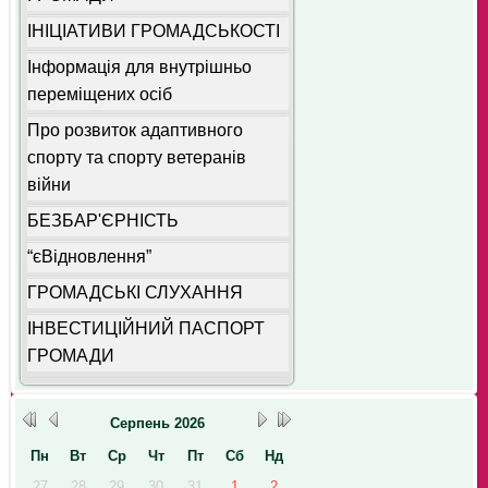
ІНІЦІАТИВИ ГРОМАДСЬКОСТІ
Інформація для внутрішньо
переміщених осіб
Про розвиток адаптивного
спорту та спорту ветеранів
війни
БЕЗБАР'ЄРНІСТЬ
“єВідновлення”
ГРОМАДСЬКІ СЛУХАННЯ
ІНВЕСТИЦІЙНИЙ ПАСПОРТ
ГРОМАДИ
Серпень
2026
Пн
Вт
Ср
Чт
Пт
Сб
Нд
27
28
29
30
31
1
2