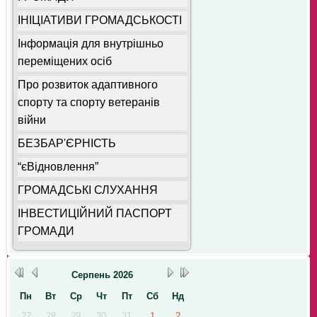
ІНІЦІАТИВИ ГРОМАДСЬКОСТІ
Інформація для внутрішньо
переміщених осіб
Про розвиток адаптивного
спорту та спорту ветеранів
війни
БЕЗБАР'ЄРНІСТЬ
“єВідновлення”
ГРОМАДСЬКІ СЛУХАННЯ
ІНВЕСТИЦІЙНИЙ ПАСПОРТ
ГРОМАДИ
Серпень
2026
Пн
Вт
Ср
Чт
Пт
Сб
Нд
27
28
29
30
31
1
2