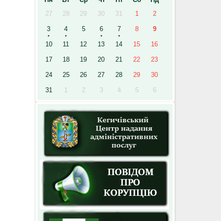
27
28
29
30
31
1
2
3
4
5
6
7
8
9
10
11
12
13
14
15
16
17
18
19
20
21
22
23
24
25
26
27
28
29
30
31
1
2
3
4
5
6