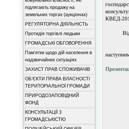
комунальної власності, які
господар
підлягають продажу на
консульту
земельних торгах (аукціонах)
КВЕД-201
РЕГУЛЯТОРНА ДІЯЛЬНІСТЬ
Відбір у
Протидія торгівлі людьми
ГРОМАДСЬКІ ОБГОВОРЕННЯ
Деталі 
Пам'ятки щодо дій населення в
наступни
надзвичайних ситуаціях
Презентац
ЗАХИСТ ПРАВ СПОЖИВАЧІВ
ОБ'ЄКТИ ПРАВА ВЛАСНОСТІ
ТЕРИТОРІАЛЬНОЇ ГРОМАДИ
ПРИРОДОЗАПОВІДНИЙ
ФОНД
КОНСУЛЬТАЦІЇ З
ГРОМАДСЬКІСТЮ
ПОЛІЦЕЙСЬКИЙ ОФІЦЕР