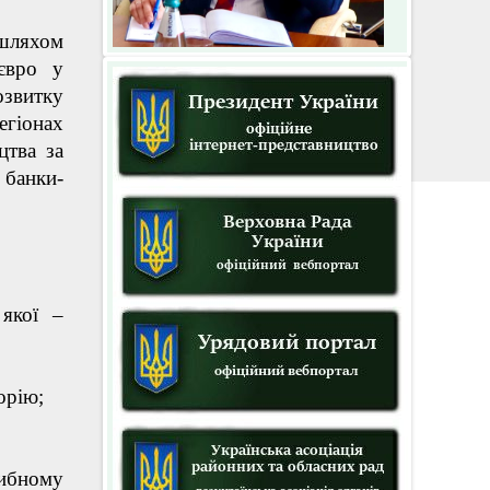
шляхом
євро у
озвитку
егіонах
цтва за
 банки-
 якої –
орію;
ибному