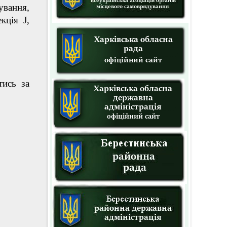
ування,
кція J,
ись за