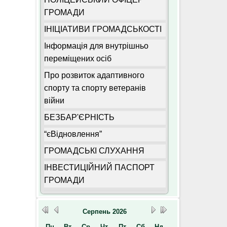
ГРОМАДИ
ІНІЦІАТИВИ ГРОМАДСЬКОСТІ
Інформація для внутрішньо
переміщених осіб
Про розвиток адаптивного
спорту та спорту ветеранів
війни
БЕЗБАР'ЄРНІСТЬ
“єВідновлення”
ГРОМАДСЬКІ СЛУХАННЯ
ІНВЕСТИЦІЙНИЙ ПАСПОРТ
ГРОМАДИ
Серпень
2026
Пн
Вт
Ср
Чт
Пт
Сб
Нд