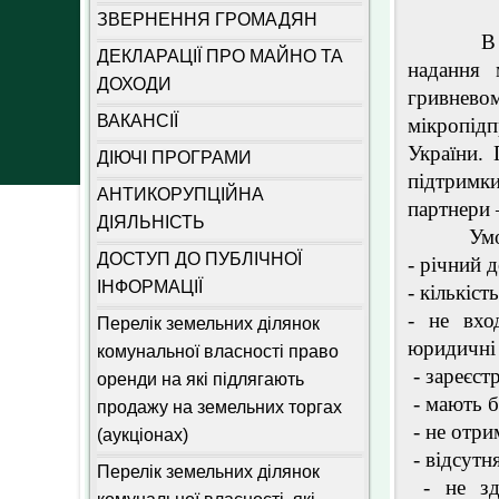
ЗВЕРНЕННЯ ГРОМАДЯН
В межах
ДЕКЛАРАЦІЇ ПРО МАЙНО ТА
надання 
ДОХОДИ
гривневом
ВАКАНСІЇ
мікропідп
України.
ДІЮЧІ ПРОГРАМИ
підтримк
АНТИКОРУПЦІЙНА
партнери
ДІЯЛЬНІСТЬ
Умови о
ДОСТУП ДО ПУБЛІЧНОЇ
- річний 
ІНФОРМАЦІЇ
- кількіст
- не вхо
Перелік земельних ділянок
юридичні
комунальної власності право
- зареєст
оренди на які підлягають
- мають б
продажу на земельних торгах
- не отри
(аукціонах)
- відсутн
Перелік земельних ділянок
- не зді