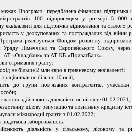
 Програми передбачена фінансова підтримка 
мікрогрантів 100 підприємцям у розмірі 5 000 
у еквіваленті для підтримки відновлення та сталого р
риємств у деокупованих та постраждалих від війни р
 Програма реалізується Фондом розвитку підприємни
и Уряду Німеччини та Європейського Союзу, через
 – АТ «Ощадбанк» та АТ КБ «ПриватБанк».
тримання гранту:
дохід не більше 2 млн євро в гривневому еквіваленті;
ь працівників не більше 10 осіб;
дить до групи пов’язаних контрагентів, учасники
 особи;
ровані та здійснюють діяльність не пізніше 01.02.2021;
ездоганну ділову репутацію та позитивну кредитну іст
мували міжнародні гранти з 01.02.2022;
я податкова заборгованість;
йснюють діяльність у сільському, лісовому та р