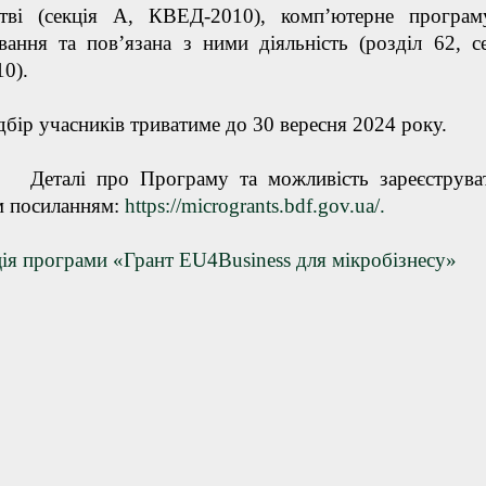
стві (секція А, КВЕД-2010), комп’ютерне програм
вання та пов’язана з ними діяльність (розділ 62, се
0).
часників триватиме до 30 вересня 2024 року.
про Програму та можливість зареєструват
м посиланням:
https://microgrants.bdf.gov.ua/.
ія програми «Грант EU4Business для мікробізнесу»