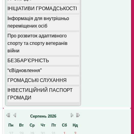
ІНІЦІАТИВИ ГРОМАДСЬКОСТІ
Інформація для внутрішньо
переміщених осіб
Про розвиток адаптивного
спорту та спорту ветеранів
війни
БЕЗБАР'ЄРНІСТЬ
“єВідновлення”
ГРОМАДСЬКІ СЛУХАННЯ
ІНВЕСТИЦІЙНИЙ ПАСПОРТ
ГРОМАДИ
Серпень
2026
Пн
Вт
Ср
Чт
Пт
Сб
Нд
27
28
29
30
31
1
2