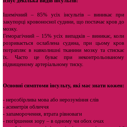
Існує декілька видів інсультів:
Ішемічний – 85% усіх інсультів – виникає при
закупорці кровоносної судини, що постачає кров до
мозку.
Геморагічний – 15% усіх випадків – виникає, коли
розривається ослаблена судина, при цьому кров
потрапляє в навколишні тканини мозку та стискає
їх. Часто це буває при неконтрольованому
підвищеному артеріальному тиску.
Основні симптоми інсульту, які має знати кожен:
- нерозбірлива мова або нерозуміння слів
- асиметрія обличчя
- запаморочення, втрата рівноваги
- погіршення зору – в одному чи обох очах