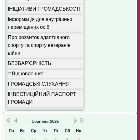
ІНІЦІАТИВИ ГРОМАДСЬКОСТІ
Інформація для внутрішньо
переміщених осіб
Про розвиток адаптивного
спорту та спорту ветеранів
війни
БЕЗБАР'ЄРНІСТЬ
“єВідновлення”
ГРОМАДСЬКІ СЛУХАННЯ
ІНВЕСТИЦІЙНИЙ ПАСПОРТ
ГРОМАДИ
Серпень
2026
Пн
Вт
Ср
Чт
Пт
Сб
Нд
27
28
29
30
31
1
2