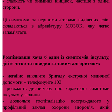
- слабкість чи оніміння кінцівок, частіше з однієї
сторони.
Ці симптоми, за першими літерами виділених слів,
складаються в абревіатуру МОЗОК, яку легко
запам’ятати.
Розпізнавши хоча б один із симптомів інсульту,
дійте чітко та швидко за таким алгоритмом:
- негайно викличте бригаду екстреної медичної
допомоги – телефонуйте 103
- розкажіть диспетчеру про характерні симптоми
інсульту у людини
- дозвольте госпіталізацію постраждалого у
профільний заклад охорони здоров’я, який