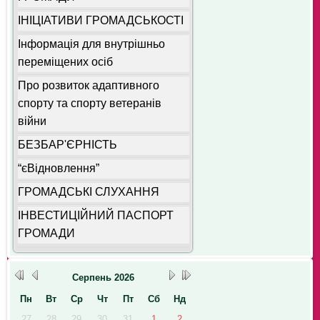
ІНІЦІАТИВИ ГРОМАДСЬКОСТІ
Інформація для внутрішньо
переміщених осіб
Про розвиток адаптивного
спорту та спорту ветеранів
війни
БЕЗБАР'ЄРНІСТЬ
“єВідновлення”
ГРОМАДСЬКІ СЛУХАННЯ
ІНВЕСТИЦІЙНИЙ ПАСПОРТ
ГРОМАДИ
Серпень
2026
Пн
Вт
Ср
Чт
Пт
Сб
Нд
27
28
29
30
31
1
2