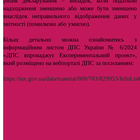
ризик декларування – випадок, коли податкові
надходження зменшено або може бути зменшено
внаслідок неправильного відображення даних у
звітності (помилково або умисно).
Більш детально можна ознайомитись з
інформаційним листом ДПС України № 6/2024
«ДПС впроваджує Експериментальний проект»,
який розміщено на вебпорталі ДПС за посиланням:
https://tax.gov.ua/data/material/000/703/829953/InfoLis