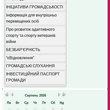
ІНІЦІАТИВИ ГРОМАДСЬКОСТІ
Інформація для внутрішньо
переміщених осіб
Про розвиток адаптивного
спорту та спорту ветеранів
війни
БЕЗБАР'ЄРНІСТЬ
“єВідновлення”
ГРОМАДСЬКІ СЛУХАННЯ
ІНВЕСТИЦІЙНИЙ ПАСПОРТ
ГРОМАДИ
Серпень
2026
Пн
Вт
Ср
Чт
Пт
Сб
Нд
27
28
29
30
31
1
2