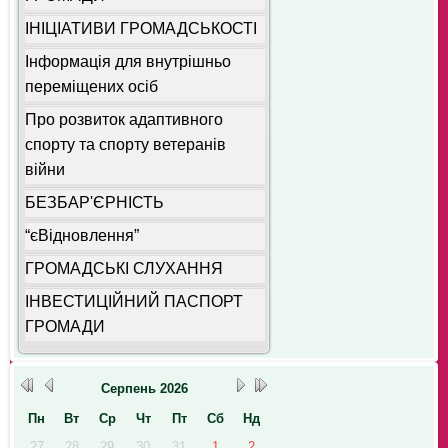
ІНІЦІАТИВИ ГРОМАДСЬКОСТІ
Інформація для внутрішньо
переміщених осіб
Про розвиток адаптивного
спорту та спорту ветеранів
війни
БЕЗБАР'ЄРНІСТЬ
“єВідновлення”
ГРОМАДСЬКІ СЛУХАННЯ
ІНВЕСТИЦІЙНИЙ ПАСПОРТ
ГРОМАДИ
Серпень
2026
Пн
Вт
Ср
Чт
Пт
Сб
Нд
27
28
29
30
31
1
2