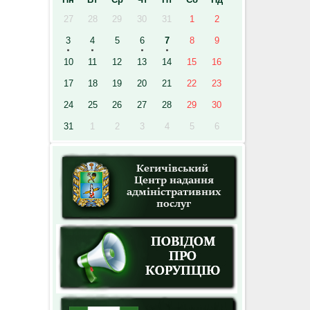
27
28
29
30
31
1
2
3
4
5
6
7
8
9
10
11
12
13
14
15
16
17
18
19
20
21
22
23
24
25
26
27
28
29
30
31
1
2
3
4
5
6