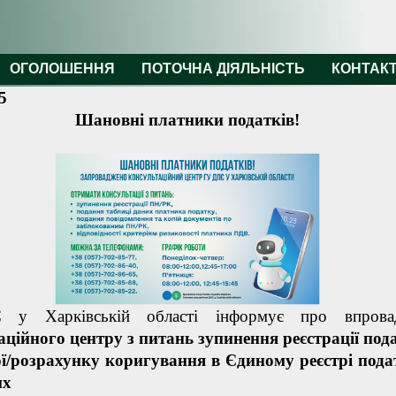
ОГОЛОШЕННЯ
ПОТОЧНА ДІЯЛЬНІСТЬ
КОНТАК
5
Шановні платники податків!
у Харківській області інформує про впрова
аційного центру з питань зупинення реєстрації под
ї/розрахунку коригування в Єдиному реєстрі под
их