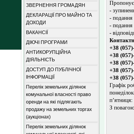
Пропонуєм
ЗВЕРНЕННЯ ГРОМАДЯН
- зупинен
ДЕКЛАРАЦІЇ ПРО МАЙНО ТА
- подання
ДОХОДИ
- подання
- відпові
ВАКАНСІЇ
Контактн
ДІЮЧІ ПРОГРАМИ
+38 (057)
АНТИКОРУПЦІЙНА
+38 (057)
ДІЯЛЬНІСТЬ
+38 (057)
ДОСТУП ДО ПУБЛІЧНОЇ
+38 (057)
ІНФОРМАЦІЇ
+38 (057)
Графік ро
Перелік земельних ділянок
понеділок
комунальної власності право
п’ятниця:
оренди на які підлягають
З повагою
продажу на земельних торгах
(аукціонах)
Перелік земельних ділянок