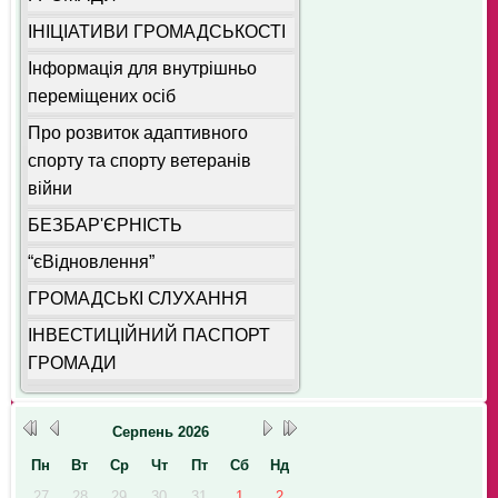
ІНІЦІАТИВИ ГРОМАДСЬКОСТІ
Інформація для внутрішньо
переміщених осіб
Про розвиток адаптивного
спорту та спорту ветеранів
війни
БЕЗБАР'ЄРНІСТЬ
“єВідновлення”
ГРОМАДСЬКІ СЛУХАННЯ
ІНВЕСТИЦІЙНИЙ ПАСПОРТ
ГРОМАДИ
Серпень
2026
Пн
Вт
Ср
Чт
Пт
Сб
Нд
27
28
29
30
31
1
2