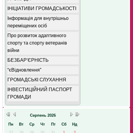
ІНІЦІАТИВИ ГРОМАДСЬКОСТІ
Інформація для внутрішньо
переміщених осіб
Про розвиток адаптивного
спорту та спорту ветеранів
війни
БЕЗБАР'ЄРНІСТЬ
“єВідновлення”
ГРОМАДСЬКІ СЛУХАННЯ
ІНВЕСТИЦІЙНИЙ ПАСПОРТ
ГРОМАДИ
Серпень
2026
Пн
Вт
Ср
Чт
Пт
Сб
Нд
27
28
29
30
31
1
2