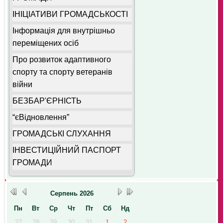
ІНІЦІАТИВИ ГРОМАДСЬКОСТІ
Інформація для внутрішньо
переміщених осіб
Про розвиток адаптивного
спорту та спорту ветеранів
війни
БЕЗБАР'ЄРНІСТЬ
“єВідновлення”
ГРОМАДСЬКІ СЛУХАННЯ
ІНВЕСТИЦІЙНИЙ ПАСПОРТ
ГРОМАДИ
Серпень
2026
Пн
Вт
Ср
Чт
Пт
Сб
Нд
27
28
29
30
31
1
2