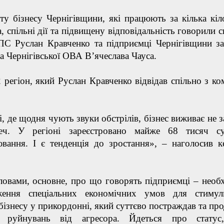
у бізнесу Чернігівщини, які працюють за кілька кіл
а, спільні дії та підвищену відповідальність говорили 
ПС Руслан Кравченко та підприємці Чернігівщини за
а Чернігівської ОВА Вʼячеслава Чауса.
 регіон, який Руслан Кравченко відвідав спільно з к
і, де щодня чують звуки обстрілів, бізнес виживає не з
еч. У регіоні зареєстровано майже 68 тисяч суб
вання. І є тенденція до зростання», – наголосив к
ловами, основне, про що говорять підприємці – необх
ження спеціальних економічних умов для стимул
бізнесу у прикордонні, який суттєво постраждав та пр
и руйнувань від агресора. Йдеться про статус