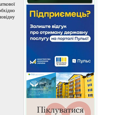
ткової
бхідно
повідну