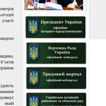
ометрів
сьогодні
 участі
омандою
авдяки,
’єктів
ерівник
ідність
ювання
одовжує
, який