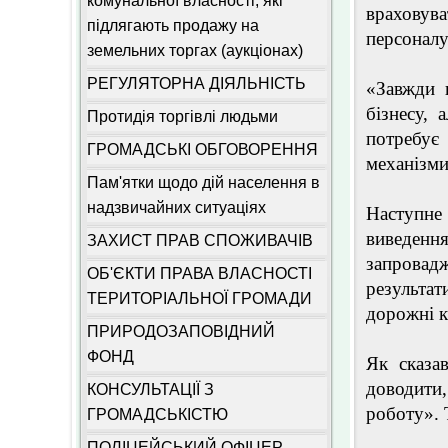
комунальної власності, які
враховува
підлягають продажу на
персоналу
земельних торгах (аукціонах)
РЕГУЛЯТОРНА ДІЯЛЬНІСТЬ
«Завжди 
бізнесу,
Протидія торгівлі людьми
потребує
ГРОМАДСЬКІ ОБГОВОРЕННЯ
механізми
Пам'ятки щодо дій населення в
надзвичайних ситуаціях
Наступне
виведенн
ЗАХИСТ ПРАВ СПОЖИВАЧІВ
запровад
ОБ'ЄКТИ ПРАВА ВЛАСНОСТІ
результат
ТЕРИТОРІАЛЬНОЇ ГРОМАДИ
дорожні к
ПРИРОДОЗАПОВІДНИЙ
ФОНД
Як сказа
доводити,
КОНСУЛЬТАЦІЇ З
роботу». 
ГРОМАДСЬКІСТЮ
ПОЛІЦЕЙСЬКИЙ ОФІЦЕР