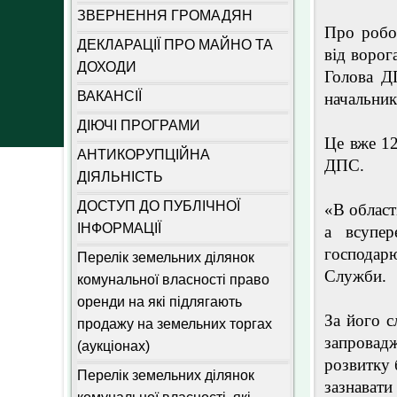
ЗВЕРНЕННЯ ГРОМАДЯН
Про робот
ДЕКЛАРАЦІЇ ПРО МАЙНО ТА
від ворог
ДОХОДИ
Голова Д
ВАКАНСІЇ
начальник
ДІЮЧІ ПРОГРАМИ
Це вже 12
АНТИКОРУПЦІЙНА
ДПС.
ДІЯЛЬНІСТЬ
ДОСТУП ДО ПУБЛІЧНОЇ
«В област
ІНФОРМАЦІЇ
а всупер
господарю
Перелік земельних ділянок
Служби.
комунальної власності право
оренди на які підлягають
За його с
продажу на земельних торгах
запровад
(аукціонах)
розвитку 
Перелік земельних ділянок
зазнават