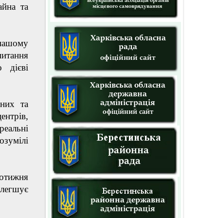
айна та
 нашому
питання
 дієві
дних та
ентрів,
еальні
озумілі
щотижня
олегшує