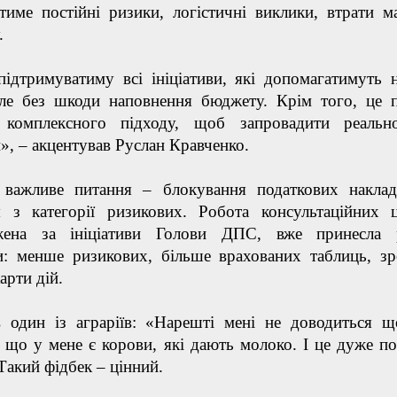
тиме постійні ризики, логістичні виклики, втрати м
.
підтримуватиму всі ініціативи, які допомагатимуть
 але без шкоди наповнення бюджету. Крім того, це 
 комплексного підходу, щоб запровадити реально
», – акцентував Руслан Кравченко.
 важливе питання – блокування податкових накла
я з категорії ризикових. Робота консультаційних ц
жена за ініціативи Голови ДПС, вже принесла р
и: менше ризикових, більше врахованих таблиць, зр
арти дій.
в один із аграріїв: «Нарешті мені не доводиться 
 що у мене є корови, які дають молоко. І це дуже п
Такий фідбек – цінний.