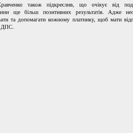
равченко також підкреслив, що очікує від пода
щини ще більш позитивних результатів. Адже нео
вати та допомагати кожному платнику, щоб мати від
о ДПС.