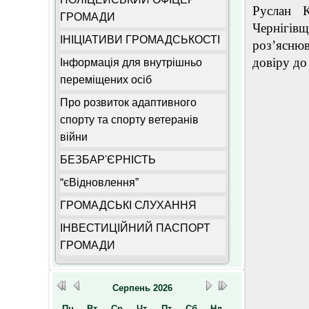
Руслан К
ГРОМАДИ
Чернігів
ІНІЦІАТИВИ ГРОМАДСЬКОСТІ
розʼясню
довіру д
Інформація для внутрішньо
переміщених осіб
Про розвиток адаптивного
спорту та спорту ветеранів
війни
БЕЗБАР'ЄРНІСТЬ
“єВідновлення”
ГРОМАДСЬКІ СЛУХАННЯ
ІНВЕСТИЦІЙНИЙ ПАСПОРТ
ГРОМАДИ
Серпень
2026
Пн
Вт
Ср
Чт
Пт
Сб
Нд