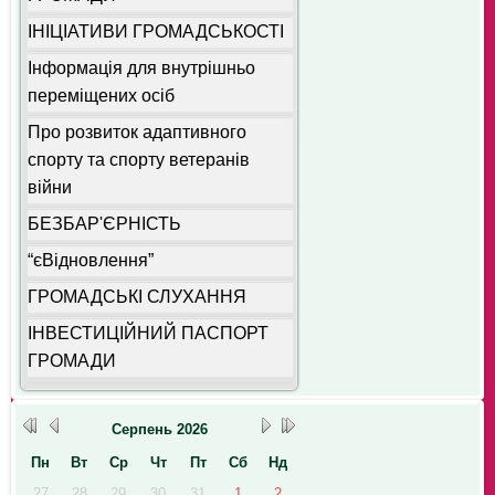
ІНІЦІАТИВИ ГРОМАДСЬКОСТІ
Інформація для внутрішньо
переміщених осіб
Про розвиток адаптивного
спорту та спорту ветеранів
війни
БЕЗБАР'ЄРНІСТЬ
“єВідновлення”
ГРОМАДСЬКІ СЛУХАННЯ
ІНВЕСТИЦІЙНИЙ ПАСПОРТ
ГРОМАДИ
Серпень
2026
Пн
Вт
Ср
Чт
Пт
Сб
Нд
27
28
29
30
31
1
2