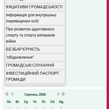
ІНІЦІАТИВИ ГРОМАДСЬКОСТІ
Інформація для внутрішньо
переміщених осіб
Про розвиток адаптивного
спорту та спорту ветеранів
війни
БЕЗБАР'ЄРНІСТЬ
“єВідновлення”
ГРОМАДСЬКІ СЛУХАННЯ
ІНВЕСТИЦІЙНИЙ ПАСПОРТ
ГРОМАДИ
Серпень
2026
Пн
Вт
Ср
Чт
Пт
Сб
Нд
27
28
29
30
31
1
2