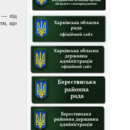
в — під
нти, що