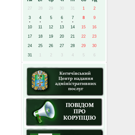
27
28
29
30
31
1
2
3
4
5
6
7
8
9
10
11
12
13
14
15
16
17
18
19
20
21
22
23
24
25
26
27
28
29
30
31
1
2
3
4
5
6