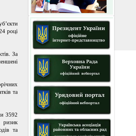
б’єкти
24 році
тів. За
меншені
орічних
тків та
ли 3592
й ризик
одів та