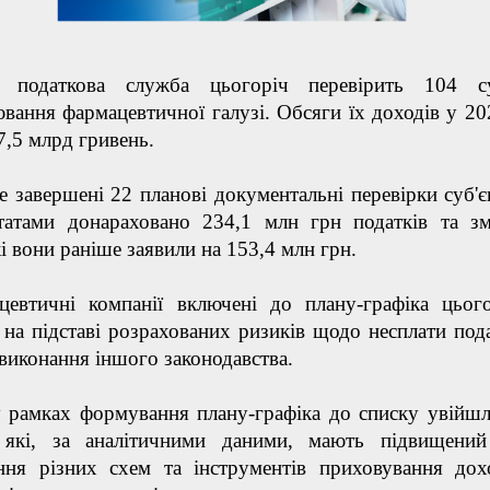
 податкова служба цьогоріч перевірить 104 су
вання фармацевтичної галузі. Обсяги їх доходів у 20
7,5 млрд гривень.
е завершені 22 планові документальні перевірки суб'єк
ьтатами донараховано 234,1 млн грн податків та з
кі вони раніше заявили на 153,4 млн грн.
цевтичні компанії включені до плану-графіка цьог
 на підставі розрахованих ризиків щодо несплати пода
евиконання іншого законодавства.
у рамках формування плану-графіка до списку увійш
, які, за аналітичними даними, мають підвищени
ання різних схем та інструментів приховування дох