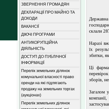
ЗВЕРНЕННЯ ГРОМАДЯН
ДЕКЛАРАЦІЇ ПРО МАЙНО ТА
ДОХОДИ
Державна
господарю
ВАКАНСІЇ
склали 28
ДІЮЧІ ПРОГРАМИ
АНТИКОРУПЦІЙНА
Наразі вж
ДІЯЛЬНІСТЬ
їх резул
збитки, я
ДОСТУП ДО ПУБЛІЧНОЇ
ІНФОРМАЦІЇ
Ці фарма
Перелік земельних ділянок
перевірок
комунальної власності право
зборів, н
оренди на які підлягають
продажу на земельних торгах
Загалом 
(аукціонах)
компанії
Перелік земельних ділянок
застосув