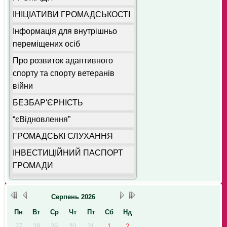
ІНІЦІАТИВИ ГРОМАДСЬКОСТІ
Інформація для внутрішньо
переміщених осіб
Про розвиток адаптивного
спорту та спорту ветеранів
війни
БЕЗБАР'ЄРНІСТЬ
“єВідновлення”
ГРОМАДСЬКІ СЛУХАННЯ
ІНВЕСТИЦІЙНИЙ ПАСПОРТ
ГРОМАДИ
Серпень
2026
Пн
Вт
Ср
Чт
Пт
Сб
Нд
27
28
29
30
31
1
2