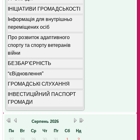
ІНІЦІАТИВИ ГРОМАДСЬКОСТІ
Інформація для внутрішньо
переміщених осіб
Про розвиток адаптивного
спорту та спорту ветеранів
війни
БЕЗБАР'ЄРНІСТЬ
“єВідновлення”
ГРОМАДСЬКІ СЛУХАННЯ
ІНВЕСТИЦІЙНИЙ ПАСПОРТ
ГРОМАДИ
Серпень
2026
Пн
Вт
Ср
Чт
Пт
Сб
Нд
27
28
29
30
31
1
2