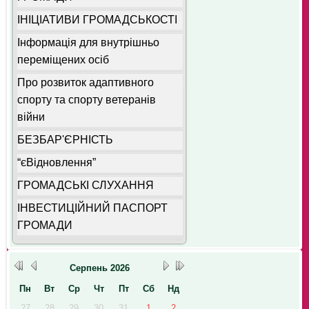
ІНІЦІАТИВИ ГРОМАДСЬКОСТІ
Інформація для внутрішньо
переміщених осіб
Про розвиток адаптивного
спорту та спорту ветеранів
війни
БЕЗБАР'ЄРНІСТЬ
“єВідновлення”
ГРОМАДСЬКІ СЛУХАННЯ
ІНВЕСТИЦІЙНИЙ ПАСПОРТ
ГРОМАДИ
Серпень
2026
Пн
Вт
Ср
Чт
Пт
Сб
Нд
27
28
29
30
31
1
2