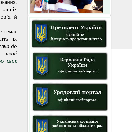
ювання,
 ранніх
ров’я й
е немає
іть їх
язк
а
до
 – який
о своє