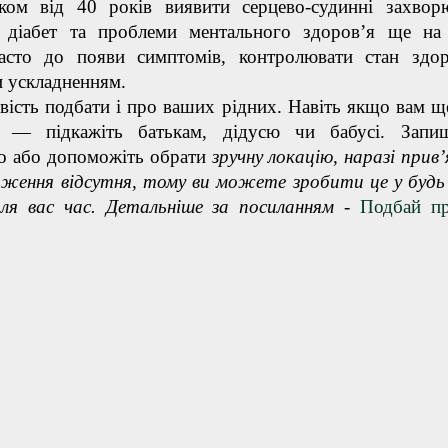
ком від 40 років виявити серцево-судинні захвор
 діабет та проблеми ментального здоровʼя ще на
часто до появи симптомів, контролювати стан здо
и ускладненням.
ість подбати і про ваших рідних. Навіть якщо вам щ
 — підкажіть батькам, дідусю чи бабусі. Запиш
о або допоможіть обрати
зручну локацію, наразі прив’
дження відсутня
, тому ви можете зробити це у будь
для вас час. Детальніше за посиланням -
Подбай пр