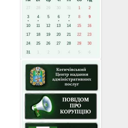
27
28
29
30
31
1
2
3
4
5
6
7
8
9
10
11
12
13
14
15
16
17
18
19
20
21
22
23
24
25
26
27
28
29
30
31
1
2
3
4
5
6