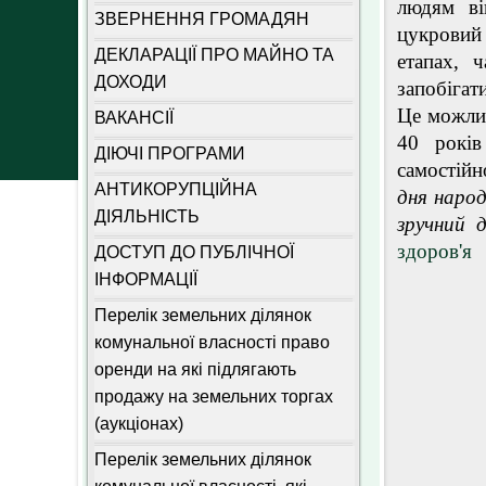
людям ві
ЗВЕРНЕННЯ ГРОМАДЯН
цукровий
ДЕКЛАРАЦІЇ ПРО МАЙНО ТА
етапах, 
ДОХОДИ
запобігат
Це можлив
ВАКАНСІЇ
40 років
ДІЮЧІ ПРОГРАМИ
самостійн
АНТИКОРУПЦІЙНА
дня наро
ДІЯЛЬНІСТЬ
зручний 
здоров'я
ДОСТУП ДО ПУБЛІЧНОЇ
ІНФОРМАЦІЇ
Перелік земельних ділянок
комунальної власності право
оренди на які підлягають
продажу на земельних торгах
(аукціонах)
Перелік земельних ділянок