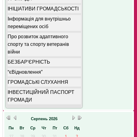
ІНІЦІАТИВИ ГРОМАДСЬКОСТІ
Інформація для внутрішньо
переміщених осіб
Про розвиток адаптивного
спорту та спорту ветеранів
війни
БЕЗБАР'ЄРНІСТЬ
“єВідновлення”
ГРОМАДСЬКІ СЛУХАННЯ
ІНВЕСТИЦІЙНИЙ ПАСПОРТ
ГРОМАДИ
Серпень
2026
Пн
Вт
Ср
Чт
Пт
Сб
Нд
27
28
29
30
31
1
2