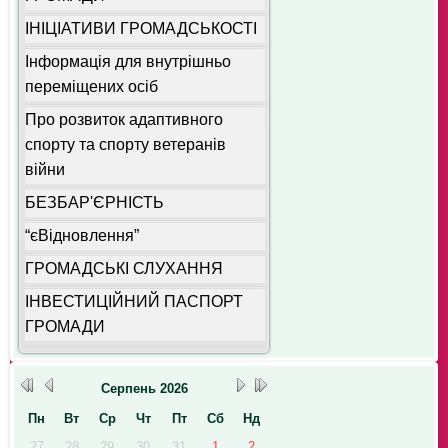
ІНІЦІАТИВИ ГРОМАДСЬКОСТІ
Інформація для внутрішньо
переміщених осіб
Про розвиток адаптивного
спорту та спорту ветеранів
війни
БЕЗБАР'ЄРНІСТЬ
“єВідновлення”
ГРОМАДСЬКІ СЛУХАННЯ
ІНВЕСТИЦІЙНИЙ ПАСПОРТ
ГРОМАДИ
Серпень
2026
Пн
Вт
Ср
Чт
Пт
Сб
Нд
27
28
29
30
31
1
2