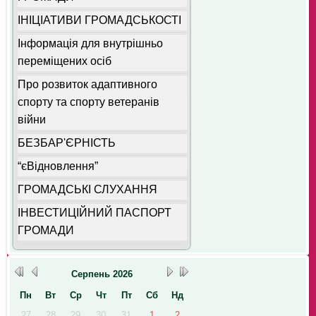
ІНІЦІАТИВИ ГРОМАДСЬКОСТІ
Інформація для внутрішньо
переміщених осіб
Про розвиток адаптивного
спорту та спорту ветеранів
війни
БЕЗБАР'ЄРНІСТЬ
“єВідновлення”
ГРОМАДСЬКІ СЛУХАННЯ
ІНВЕСТИЦІЙНИЙ ПАСПОРТ
ГРОМАДИ
Серпень
2026
Пн
Вт
Ср
Чт
Пт
Сб
Нд
27
28
29
30
31
1
2