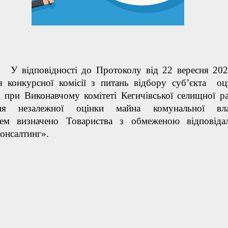
відності до Протоколу від 22 вересня 202
я конкурсної комісії з питань відбору суб’єкта оц
і при Виконавчому комітеті Кегичівської селищної р
ння незалежної оцінки майна комунальної влас
ем визначено Товариства з обмеженою відповідал
онсалтинг».