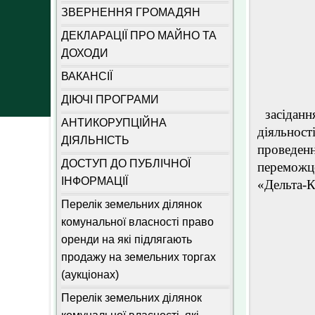
ЗВЕРНЕННЯ ГРОМАДЯН
ДЕКЛАРАЦІЇ ПРО МАЙНО ТА
ДОХОДИ
ВАКАНСІЇ
У відпо
ДІЮЧІ ПРОГРАМИ
засіданн
АНТИКОРУПЦІЙНА
діяльност
ДІЯЛЬНІСТЬ
проведе
ДОСТУП ДО ПУБЛІЧНОЇ
переможц
ІНФОРМАЦІЇ
«Дельта-К
Перелік земельних ділянок
комунальної власності право
оренди на які підлягають
продажу на земельних торгах
(аукціонах)
Перелік земельних ділянок