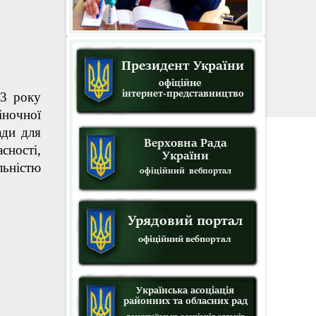
3 року
іночної
ади для
ності,
ьністю