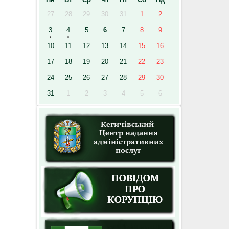
27
28
29
30
31
1
2
3
4
5
6
7
8
9
10
11
12
13
14
15
16
17
18
19
20
21
22
23
24
25
26
27
28
29
30
31
1
2
3
4
5
6