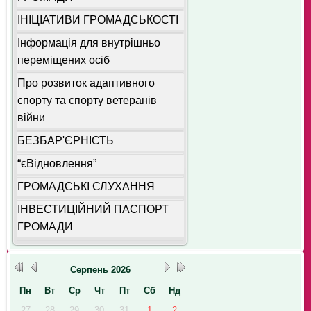
ІНІЦІАТИВИ ГРОМАДСЬКОСТІ
Інформація для внутрішньо
переміщених осіб
Про розвиток адаптивного
спорту та спорту ветеранів
війни
БЕЗБАР'ЄРНІСТЬ
“єВідновлення”
ГРОМАДСЬКІ СЛУХАННЯ
ІНВЕСТИЦІЙНИЙ ПАСПОРТ
ГРОМАДИ
Серпень
2026
Пн
Вт
Ср
Чт
Пт
Сб
Нд
27
28
29
30
31
1
2