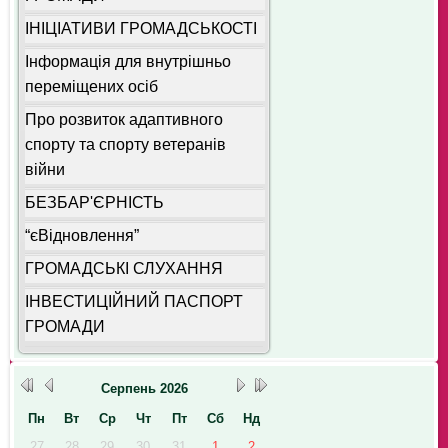
ІНІЦІАТИВИ ГРОМАДСЬКОСТІ
Інформація для внутрішньо
переміщених осіб
Про розвиток адаптивного
спорту та спорту ветеранів
війни
БЕЗБАР'ЄРНІСТЬ
“єВідновлення”
ГРОМАДСЬКІ СЛУХАННЯ
ІНВЕСТИЦІЙНИЙ ПАСПОРТ
ГРОМАДИ
Серпень
2026
Пн
Вт
Ср
Чт
Пт
Сб
Нд
27
28
29
30
31
1
2