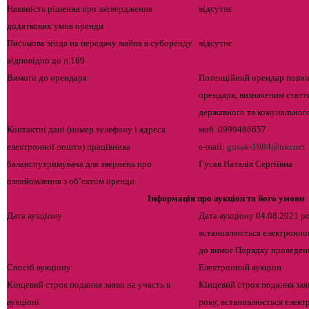
Наявність рішення про затвердження
відсутнє
додаткових умов оренди
Письмова згода на передачу майна в суборенду
відсутнє
відповідно до п.169
Вимоги до орендаря
Потенційний орендар повин
орендаря, визначеним статт
державного та комунальног
Контактні дані (номер телефону і адреса
моб. 0999486657
електронної пошти) працівника
e-mail:
gusak-1984@ukr.net
балансоутримувача для звернень про
Гусак Наталія Сергіївна
ознайомлення з об’єктом оренди
Інформація про аукціон та його умови
Дата аукціону
Дата аукціону 04.08.2021 р
встановлюється електронно
до вимог Порядку проведенн
Спосіб аукціону
Електронний аукціон
Кінцевий строк подання заяви на участь в
Кінцевий строк подання заяв
аукціоні
року, встановлюється елек