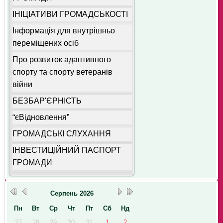
ІНІЦІАТИВИ ГРОМАДСЬКОСТІ
Інформація для внутрішньо
переміщених осіб
Про розвиток адаптивного
спорту та спорту ветеранів
війни
БЕЗБАР'ЄРНІСТЬ
“єВідновлення”
ГРОМАДСЬКІ СЛУХАННЯ
ІНВЕСТИЦІЙНИЙ ПАСПОРТ
ГРОМАДИ
Серпень
2026
Пн
Вт
Ср
Чт
Пт
Сб
Нд
27
28
29
30
31
1
2