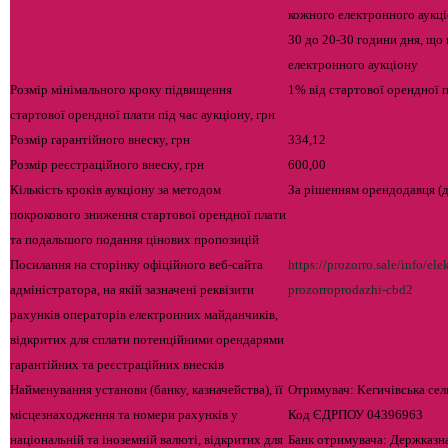
кожного електронного аукці
30 до 20-30 години дня, що
електронного аукціону
Розмір мінімального кроку підвищення
1% від стартової орендної 
стартової орендної плати під час аукціону, грн
Розмір гарантійного внеску, грн
334,12
Розмір реєстраційного внеску, грн
600,00
Кількість кроків аукціону за методом
За рішенням орендодавця (д
покрокового зниження стартової орендної плати
та подальшого подання цінових пропозицій
Посилання на сторінку офіційного веб-сайта
https://prozorro.sale/info/el
адміністратора, на якій зазначені реквізити
prozorroprodazhi-cbd2
рахунків операторів електронних майданчиків,
відкритих для сплати потенційними орендарями
гарантійних та реєстраційних внесків
Найменування установи (банку, казначейства), її
Отримувач: Кегичівська се
місцезнаходження та номери рахунків у
Код ЄДРПОУ 04396963
національній та іноземній валюті, відкритих для
Банк отримувача: Держказна