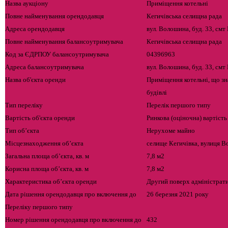
Назва аукціону
Приміщення котельні
Повне найменування орендодавця
Кегичівська селищна рада
Адреса орендодавця
вул. Волошина, буд. 33, смт
Повне найменування балансоутримувача
Кегичівська селищна рада
Код за ЄДРПОУ балансоутримувача
04396963
Адреса балансоутримувача
вул. Волошина, буд. 33, смт
Назва об'єкта оренди
Приміщення котельні, що зн
будівлі
Тип переліку
Перелік першого типу
Вартість об'єкта оренди
Ринкова (оціночна) вартість
Тип об’єкта
Нерухоме майно
Місцезнаходження об’єкта
селище Кегичівка, вулиця В
Загальна площа об’єкта, кв. м
7,8 м
2
Корисна площа об’єкта, кв. м
7,8 м
2
Характеристика об’єкта оренди
Другий поверх адміністрати
Дата рішення орендодавця про включення до
26 березня 2021 року
Переліку першого типу
Номер рішення орендодавця про включення до
432