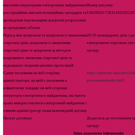
внесення операторами електронних майданчиків
Номер рахунку:
реєстраційних внесків потенційних орендарів та
UA03820172031420102220
проведення переможцями аукціонів розрахунків
за орендовані об'єкти
Період між аукціоном та аукціоном із зниженням
20-35 календарних днів з 
стартової ціни, аукціоном із зниженням
електронною торговою сист
стартової ціни та аукціоном за методом
оренду
покрокового зниження стартової ціни та
подальшого подання цінових пропозицій
Єдине посилання на веб-сторінку
https://prozorro.sale/info/el
адміністратора, на якій є посилання в
prozorroprodazhi-cbd2
алфавітному порядку на веб-сторінки
операторів електронного майданчика, які мають
право використовувати електронний майданчик і
з якими адміністратор уклав відповідний договір
Проєкт договору
Додається до оголошення п
оренду
Інша додаткова інформація