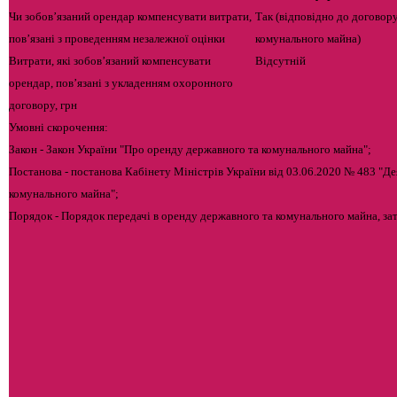
Чи зобов’язаний орендар компенсувати витрати,
Так (відповідно до договор
пов’язані з проведенням незалежної оцінки
комунального майна)
Витрати, які зобов’язаний компенсувати
Відсутній
орендар, пов’язані з укладенням охоронного
договору, грн
Умовні скорочення:
Закон - Закон України "Про оренду державного та комунального майна";
Постанова - постанова Кабінету Міністрів України від 03.06.2020 № 483 "Д
комунального майна";
Порядок - Порядок передачі в оренду державного та комунального майна, з