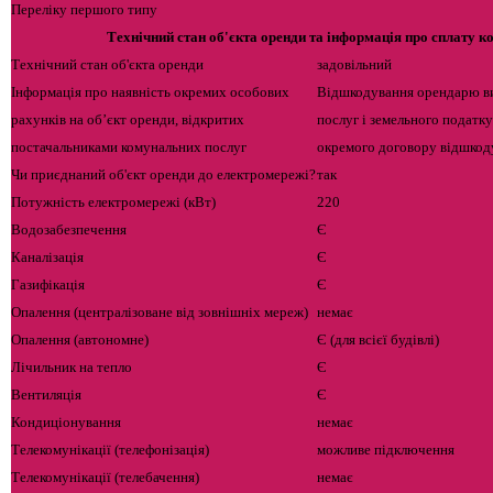
Переліку першого типу
Технічний стан об'єкта оренди та інформація про сплату 
Технічний стан об'єкта оренди
задовільний
Інформація про наявність окремих особових
Відшкодування орендарю ви
рахунків на об’єкт оренди, відкритих
послуг і земельного податку
постачальниками комунальних послуг
окремого договору відшкод
Чи приєднаний об'єкт оренди до електромережі?
так
Потужність електромережі (кВт)
220
Водозабезпечення
Є
Каналізація
Є
Газифікація
Є
Опалення (централізоване від зовнішніх мереж)
немає
Опалення (автономне)
Є (для всієї будівлі)
Лічильник на тепло
Є
Вентиляція
Є
Кондиціонування
немає
Телекомунікації (телефонізація)
можливе підключення
Телекомунікації (телебачення)
немає