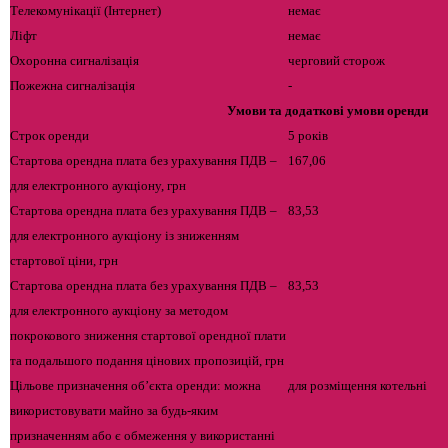
Телекомунікації (Інтернет)
немає
Ліфт
немає
Охоронна сигналізація
черговий сторож
Пожежна сигналізація
-
Умови та додаткові умови оренди
Строк оренди
5 років
Стартова орендна плата без урахування ПДВ –
167,06
для електронного аукціону, грн
Стартова орендна плата без урахування ПДВ –
83,53
для електронного аукціону із зниженням
стартової ціни, грн
Стартова орендна плата без урахування ПДВ –
83,53
для електронного аукціону за методом
покрокового зниження стартової орендної плати
та подальшого подання цінових пропозицій, грн
Цільове призначення об’єкта оренди: можна
для розміщення котельні
використовувати майно за будь-яким
призначенням або є обмеження у використанні