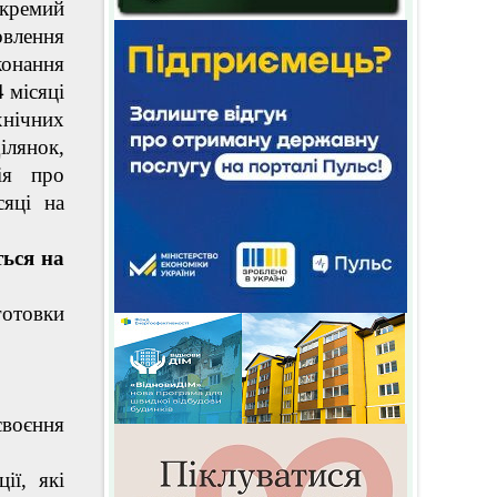
окремий
влення
конання
4 місяці
хнічних
ілянок,
ція про
сяці на
ься на
готовки
своєння
ії, які