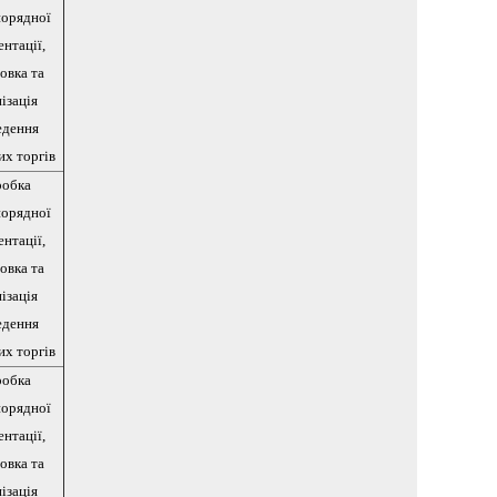
порядної
нтації,
овка та
ізація
едення
их торгів
робка
порядної
нтації,
овка та
ізація
едення
их торгів
робка
порядної
нтації,
овка та
ізація