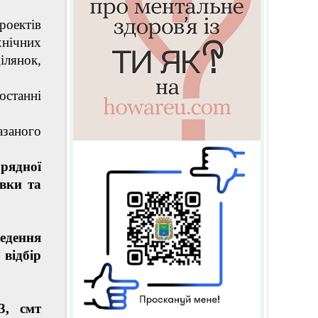
роектів
нічних
ілянок,
останні
азаного
рядної
овки та
едення
відбір
3, смт