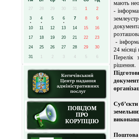
мають нео
27
28
29
30
31
1
2
- інформа
землеус
3
4
5
6
7
8
9
документа
10
11
12
13
14
15
16
розташова
17
18
19
20
21
22
23
- інформа
24
25
26
27
28
29
30
24 місяці 
Перелік 
31
1
2
3
4
5
6
рішення.
Підгото
документ
організац
Суб’єкт
земельн
виконавц
Поштова