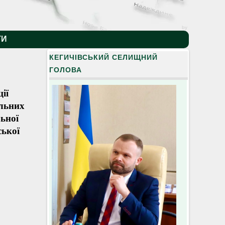
by
ТИ
КЕГИЧІВСЬКИЙ СЕЛИЩНИЙ
ГОЛОВА
ії
ельних
ьної
ської