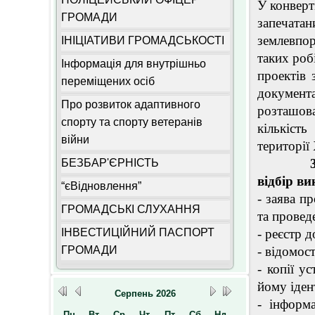
У конверт
ГРОМАДИ
запечата
землевпор
ІНІЦІАТИВИ ГРОМАДСЬКОСТІ
таких роб
Інформація для внутрішньо
проектів 
переміщених осіб
документа
Про розвиток адаптивного
розташов
спорту та спорту ветеранів
кількість
війни
території 
3. Пере
БЕЗБАР'ЄРНІСТЬ
відбір ви
“єВідновлення”
- заява п
ГРОМАДСЬКІ СЛУХАННЯ
та провед
ІНВЕСТИЦІЙНИЙ ПАСПОРТ
- реєстр 
ГРОМАДИ
- відомос
- копії у
йому іден
Серпень
2026
- інформа
Пн
Вт
Ср
Чт
Пт
Сб
Нд