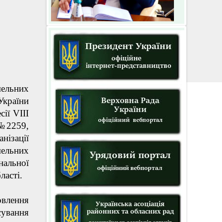
мельних
України
ії VIІI
 №2259,
нізації
ельних
альної
ласті.
влення
сування