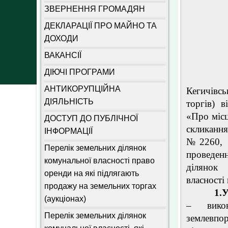
ЗВЕРНЕННЯ ГРОМАДЯН
ДЕКЛАРАЦІЇ ПРО МАЙНО ТА
ДОХОДИ
ВАКАНСІЇ
ДІЮЧІ ПРОГРАМИ
АНТИКОРУПЦІЙНА
Кегичівсь
ДІЯЛЬНІСТЬ
торгів) 
«Про місц
ДОСТУП ДО ПУБЛІЧНОЇ
скликанн
ІНФОРМАЦІЇ
№2260, п
Перелік земельних ділянок
проведен
комунальної власності право
ділянок
оренди на які підлягають
власності
продажу на земельних торгах
1.Умови
(аукціонах)
– викон
Перелік земельних ділянок
землевпо