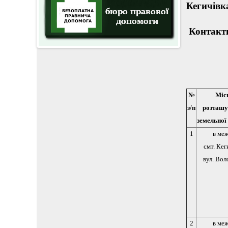
Кегичівк
Контактн
№
Міс
з/п
розташу
земельної
1
в ме
смт. Кег
вул. Во
2
в ме