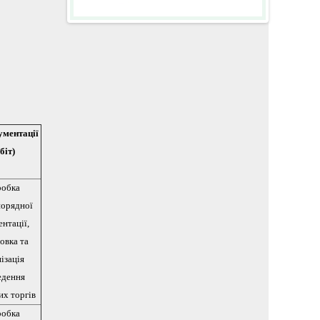
ументації
біт)
робка
порядної
нтації,
овка та
ізація
едення
их торгів
робка