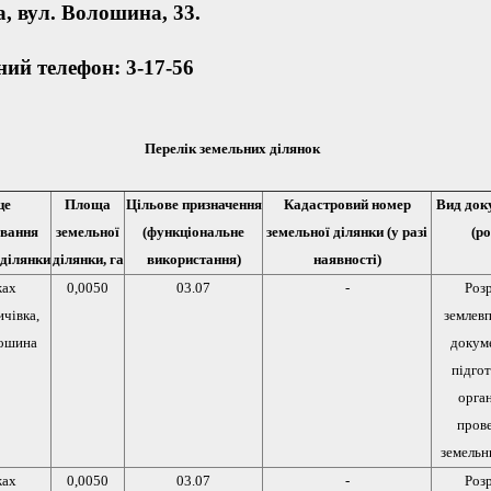
а, вул. Волошина, 33.
ий телефон: 3-17-56
Перелік земельних ділянок
це
Площа
Цільове призначення
Кадастровий номер
Вид док
вання
земельної
(функціональне
земельної ділянки (у разі
(ро
 ділянки
ділянки, га
використання)
наявності)
жах
0,0050
03.07
-
Роз
ичівка,
землев
лошина
докуме
підгот
орган
пров
земельн
жах
0,0050
03.07
-
Роз