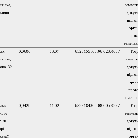
ичівка,
землев
Травня
докуме
підгот
орган
пров
земельн
жах
0,0600
03.07
6323155100:06:028:0007
Роз
ичівка,
землев
ова, 32-
докуме
підгот
орган
пров
земельн
жами
0,9429
11.02
6323184800:08:005:0277
Роз
ного
землев
у на
докуме
орій
підгот
ської
орган