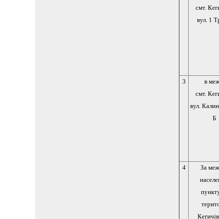
смт. Кег
вул. 1 
3
в ме
смт. Кег
вул. Калин
Б
4
За ме
населе
пункт
терит
Кегичів