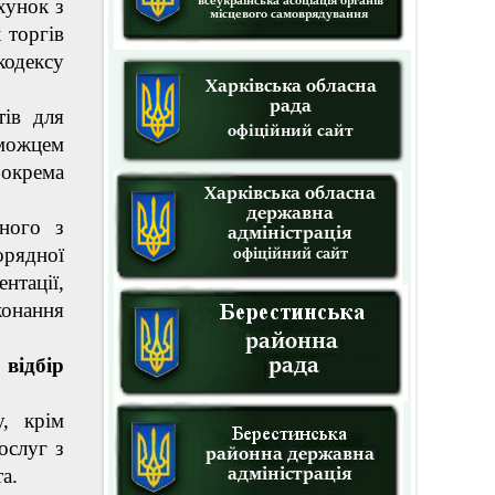
хунок з
 торгів
кодексу
тів для
можцем
зокрема
жного з
орядної
тації,
конання
ідбір
у, крім
ослуг з
а.