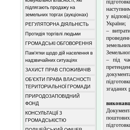
комунальної власності, які
підготовк
підлягають продажу на
наступни
земельних торгах (аукціонах)
у відпові
України;
РЕГУЛЯТОРНА ДІЯЛЬНІСТЬ
– витрати
Протидія торгівлі людьми
проведен
ГРОМАДСЬКІ ОБГОВОРЕННЯ
земельних
Земельног
Пам'ятки щодо дій населення в
– під ча
надзвичайних ситуаціях
претенде
ЗАХИСТ ПРАВ СПОЖИВАЧІВ
документ
ОБ'ЄКТИ ПРАВА ВЛАСНОСТІ
підготовк
ТЕРИТОРІАЛЬНОЇ ГРОМАДИ
згаданих 
2. Вим
ПРИРОДОЗАПОВІДНИЙ
виконавц
ФОНД
Документ
КОНСУЛЬТАЦІЇ З
поштових 
ГРОМАДСЬКІСТЮ
підготовки
ПОЛІЦЕЙСЬКИЙ ОФІЦЕР