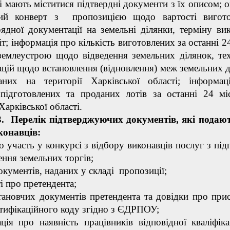
і мають міститися підтвердні документи з їх описом; 
ний конверт з пропозицією щодо вартості вигото
ядної документації на земельні ділянки, терміну ви
іт; інформація про кількість виготовлених за останні 2
землеустрою щодо відведення земельних ділянок, те
цій щодо встановлення (відновлення) меж земельних д
аних на території Харківської області; інформа
 підготовлених та проданих лотів за останні 24 мі
Харківської області.
лік підтверджуючих документів, які подают
конавців:
ро участь у конкурсі з відбору виконавців послуг з під
ення земельних торгів;
документів, наданих у складі пропозиції;
ті про претендента;
становчих документів претендента та довідки про при
тифікаційного коду згідно з ЄДРПОУ;
ція про наявність працівників відповідної кваліфікац