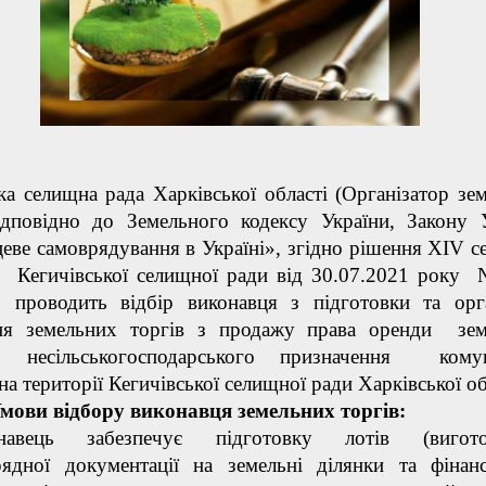
ка селищна рада Харківської області (Організатор зе
відповідно до Земельного кодексу України, Закону 
еве самоврядування в Україні», згідно рішення XIV сес
я Кегичівської селищної ради від 30.07.2021 року
роводить відбір виконавця з підготовки та орга
ня земельних торгів з продажу права оренди зем
 несільськогосподарського призначення комун
 на території Кегичівської селищної ради Харківської об
 відбору виконавця земельних торгів:
авець забезпечує підготовку лотів (вигото
рядної документації на земельні ділянки та фінан