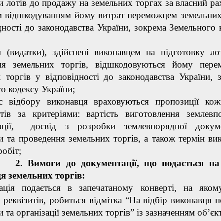
и лотів до продажу на земельних торгах за власний ра
м відшкодуванням йому витрат переможцем земельних
дності до законодавства України, зокрема Земельного 
 (видатки), здійснені виконавцем на підготовку ло
ня земельних торгів, відшкодовуються йому пере
 торгів у відповідності до законодавства України, 
о кодексу України;
с відбору виконавця враховуються пропозиції ко
нтів за критеріями: вартість виготовлення землевп
ації, досвід з розробки землевпорядної докумен
и та проведення земельних торгів, а також термін ви
робіт;
оги до документації, що подається на в
я земельних торгів:
ація подається в запечатаному конверті, на яком
реквізитів, робиться відмітка “На відбір виконавця п
 та організації земельних торгів” із зазначенням об’єкт