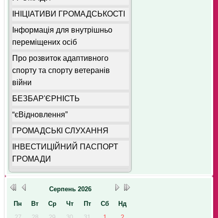
ІНІЦІАТИВИ ГРОМАДСЬКОСТІ
Інформація для внутрішньо
переміщених осіб
Про розвиток адаптивного
спорту та спорту ветеранів
війни
БЕЗБАР'ЄРНІСТЬ
“єВідновлення”
ГРОМАДСЬКІ СЛУХАННЯ
ІНВЕСТИЦІЙНИЙ ПАСПОРТ
ГРОМАДИ
Серпень
2026
Пн
Вт
Ср
Чт
Пт
Сб
Нд
27
28
29
30
31
1
2