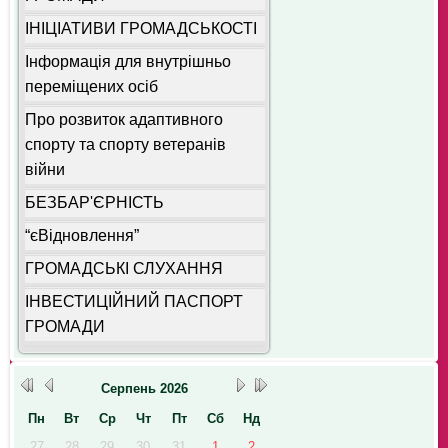
ІНІЦІАТИВИ ГРОМАДСЬКОСТІ
Інформація для внутрішньо
переміщених осіб
Про розвиток адаптивного
спорту та спорту ветеранів
війни
БЕЗБАР'ЄРНІСТЬ
“єВідновлення”
ГРОМАДСЬКІ СЛУХАННЯ
ІНВЕСТИЦІЙНИЙ ПАСПОРТ
ГРОМАДИ
Серпень
2026
Пн
Вт
Ср
Чт
Пт
Сб
Нд
27
28
29
30
31
1
2