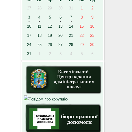
27
28
29
30
31
1
2
3
4
5
6
7
8
9
10
11
12
13
14
15
16
17
18
19
20
21
22
23
24
25
26
27
28
29
30
31
1
2
3
4
5
6