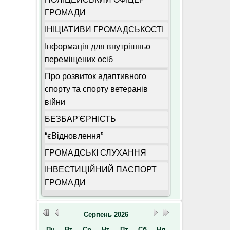
ГРОМАДИ
ІНІЦІАТИВИ ГРОМАДСЬКОСТІ
Інформація для внутрішньо
переміщених осіб
Про розвиток адаптивного
спорту та спорту ветеранів
війни
БЕЗБАР'ЄРНІСТЬ
“єВідновлення”
ГРОМАДСЬКІ СЛУХАННЯ
ІНВЕСТИЦІЙНИЙ ПАСПОРТ
ГРОМАДИ
Серпень
2026
Пн
Вт
Ср
Чт
Пт
Сб
Нд