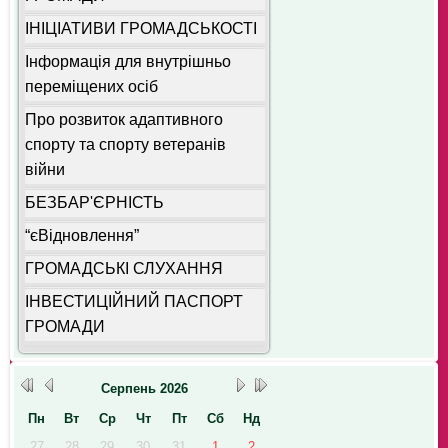
ІНІЦІАТИВИ ГРОМАДСЬКОСТІ
Інформація для внутрішньо
переміщених осіб
Про розвиток адаптивного
спорту та спорту ветеранів
війни
БЕЗБАР'ЄРНІСТЬ
“єВідновлення”
ГРОМАДСЬКІ СЛУХАННЯ
ІНВЕСТИЦІЙНИЙ ПАСПОРТ
ГРОМАДИ
Серпень
2026
Пн
Вт
Ср
Чт
Пт
Сб
Нд
27
28
29
30
31
1
2