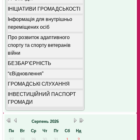
ІНІЦІАТИВИ ГРОМАДСЬКОСТІ
Інформація для внутрішньо
переміщених осіб
Про розвиток адаптивного
спорту та спорту ветеранів
війни
БЕЗБАР'ЄРНІСТЬ
“єВідновлення”
ГРОМАДСЬКІ СЛУХАННЯ
ІНВЕСТИЦІЙНИЙ ПАСПОРТ
ГРОМАДИ
Серпень
2026
Пн
Вт
Ср
Чт
Пт
Сб
Нд
27
28
29
30
31
1
2