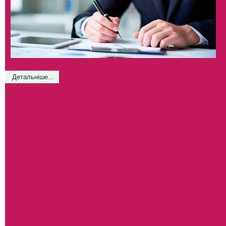
Детальніше...
Більше статей...
Кегичівський селищний голова Антон ДОЦЕНКО підписав
розпорядження від 20 липня 2021 року №161 «Про скликання ХІV
сесії VIII скликання»
Навчання та професійна атестація за напрямом «менеджер
житлового будинку»
Шановні жителі громади, Кегичівська селищна рада вкотре
наголошує, будьте обережні під час відпочинку на водних
об’єктах!
Початок
Попередня
184
185
186
187
188