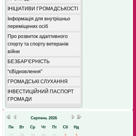
ІНІЦІАТИВИ ГРОМАДСЬКОСТІ
Інформація для внутрішньо
переміщених осіб
Про розвиток адаптивного
спорту та спорту ветеранів
війни
БЕЗБАР'ЄРНІСТЬ
“єВідновлення”
ГРОМАДСЬКІ СЛУХАННЯ
ІНВЕСТИЦІЙНИЙ ПАСПОРТ
ГРОМАДИ
Серпень
2026
Пн
Вт
Ср
Чт
Пт
Сб
Нд
27
28
29
30
31
1
2